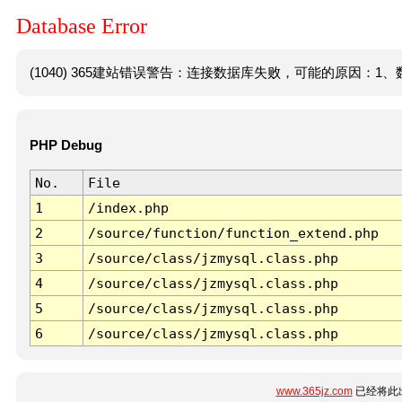
Database Error
(1040) 365建站错误警告：连接数据库失败，可能的原因：1、数
PHP Debug
No.
File
1
/index.php
2
/source/function/function_extend.php
3
/source/class/jzmysql.class.php
4
/source/class/jzmysql.class.php
5
/source/class/jzmysql.class.php
6
/source/class/jzmysql.class.php
www.365jz.com
已经将此