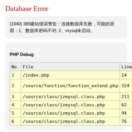
Database Error
(1040) 365建站错误警告：连接数据库失败，可能的原
因：1、数据库密码不对; 2、mysql未启动。
PHP Debug
No.
File
Line
1
/index.php
14
2
/source/function/function_extend.php
324
3
/source/class/jzmysql.class.php
211
4
/source/class/jzmysql.class.php
62
5
/source/class/jzmysql.class.php
94
6
/source/class/jzmysql.class.php
76