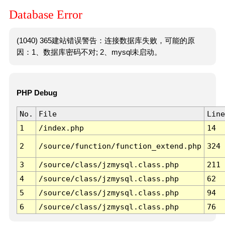
Database Error
(1040) 365建站错误警告：连接数据库失败，可能的原
因：1、数据库密码不对; 2、mysql未启动。
PHP Debug
No.
File
Line
1
/index.php
14
2
/source/function/function_extend.php
324
3
/source/class/jzmysql.class.php
211
4
/source/class/jzmysql.class.php
62
5
/source/class/jzmysql.class.php
94
6
/source/class/jzmysql.class.php
76