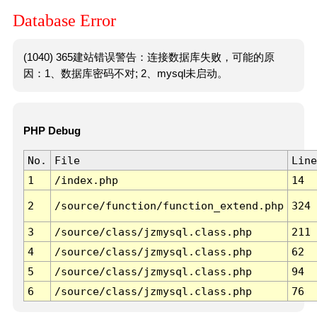
Database Error
(1040) 365建站错误警告：连接数据库失败，可能的原
因：1、数据库密码不对; 2、mysql未启动。
PHP Debug
No.
File
Line
1
/index.php
14
2
/source/function/function_extend.php
324
3
/source/class/jzmysql.class.php
211
4
/source/class/jzmysql.class.php
62
5
/source/class/jzmysql.class.php
94
6
/source/class/jzmysql.class.php
76