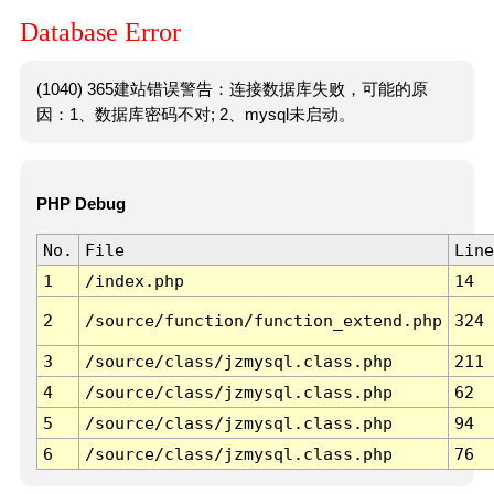
Database Error
(1040) 365建站错误警告：连接数据库失败，可能的原
因：1、数据库密码不对; 2、mysql未启动。
PHP Debug
No.
File
Line
1
/index.php
14
2
/source/function/function_extend.php
324
3
/source/class/jzmysql.class.php
211
4
/source/class/jzmysql.class.php
62
5
/source/class/jzmysql.class.php
94
6
/source/class/jzmysql.class.php
76