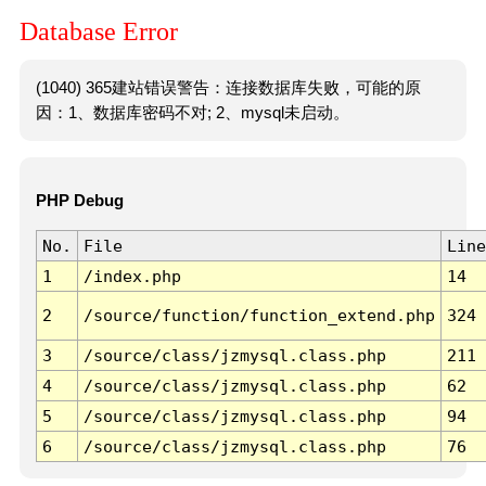
Database Error
(1040) 365建站错误警告：连接数据库失败，可能的原
因：1、数据库密码不对; 2、mysql未启动。
PHP Debug
No.
File
Line
1
/index.php
14
2
/source/function/function_extend.php
324
3
/source/class/jzmysql.class.php
211
4
/source/class/jzmysql.class.php
62
5
/source/class/jzmysql.class.php
94
6
/source/class/jzmysql.class.php
76